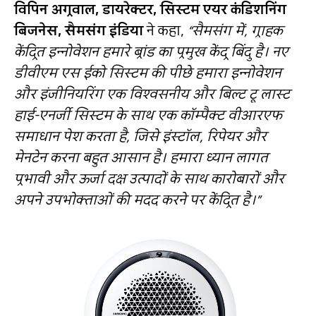
विपिन अग्रवाल
,
डायरेक्‍टर
,
सिस्‍टम एयर कंडिशनिंग
बिजनेस
,
सैमसंग इंडिया
ने कहा,
“
सैमसंग में
,
ग्राहक
केंद्रित इन्‍नोवेशन हमारे ब्रांड का प्रमुख केंद्र बिंदु है। नए
डीवीएम एस ईको सिस्‍टम की पीछे हमारा इन्‍नोवेशन
और इंजीनियरिंग एक विश्‍वसनीय और बिल्‍ट टू लास्‍ट
हाई-एनर्जी सिस्‍टम के साथ एक कॉम्‍पैक्‍ट वीआरएफ
समाधान पेश करता है
,
जिसे इंस्‍टॉल
,
रिपेयर और
मेनटेन करना बहुत आसान है। हमारा ध्‍यान लागत
प्रभावी और ऊर्जा दक्ष उत्‍पादों के साथ कारोबारों और
अपने उपभोक्‍ताओं की मदद करने पर केंद्रित है।
”