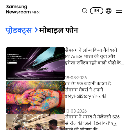
EN
प्रोडक्ट्स
मोबाइल फोन
सैमसंग ने लॉन्च किया गैलेक्सी
M17e 5G, भारत की युवा और
हमेशा एक्टिव रहने वाली पीढ़ी के
लिए स्मार्टफोन के अनुभव को दिया
नया रूप
18-03-2026
हर रंग एक कहानी कहता है:
सैमसंग मेंबर्स ने अपनी
#MyHoliStory शेयर की
10-03-2026
सैमसंग ने भारत में गैलेक्सी S26
सीरीज की ‘अर्ली डिलीवरी’ शुरू
करने की घोषणा की