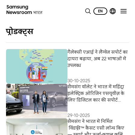
EN
प्रोडक्ट्स
गैलेक्सी एआई ने लैंग्‍वेज सपोर्ट का
दायरा बढ़ाया, अब 22 भाषाओं में
उपलब्ध
30-10-2025
सैमसंग वॉलेट ने भारत में महिंद्रा
इलेक्ट्रिक ओरिजिन एसयूवीज़ के
लिए डिजिटल कार की सपोर्ट
फीचर शुरू किया
29-10-2025
सैमसंग ने भारत में निर्मित
विंडफ्री™ कैसट एसी लॉन्च किए
— स्मार्ट और ऊर्जा-कुशल कूलिंग