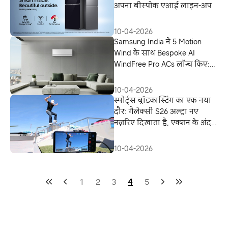
अपना बीस्‍पोक एआई लाइन-अप
10-04-2026
Samsung India ने 5 Motion
Wind के साथ Bespoke AI
WindFree Pro ACs लॉन्च किए:
प्रीमियम होम कूलिंग को नए सिरे
से परिभाषित करते हुए
10-04-2026
स्पोर्ट्स ब्रॉडकास्टिंग का एक नया
दौर: गैलेक्सी S26 अल्ट्रा नए
नज़रिए दिखाता है, एक्शन के अंदर
कैमरे लाता है
10-04-2026
1
2
3
4
5