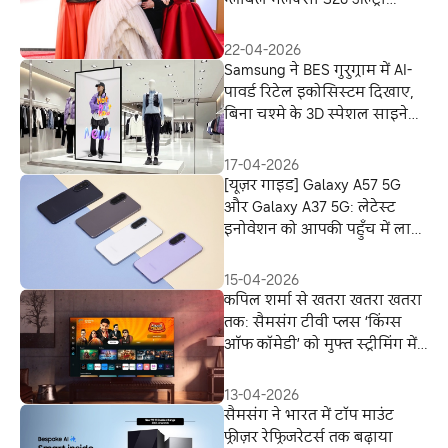
सहयोग की घोषणा की
22-04-2026
Samsung ने BES गुरुग्राम में AI-
पावर्ड रिटेल इकोसिस्टम दिखाए,
बिना चश्मे के 3D स्पेशल साइनेज
पेश किया।
17-04-2026
[यूज़र गाइड] Galaxy A57 5G
और Galaxy A37 5G: लेटेस्ट
इनोवेशन को आपकी पहुँच में लाते
हुए
15-04-2026
कपिल शर्मा से खतरा खतरा खतरा
तक: सैमसंग टीवी प्लस ‘किंग्स
ऑफ कॉमेडी’ को मुफ्त स्ट्रीमिंग में
लाता है
13-04-2026
सैमसंग ने भारत में टॉप माउंट
फ्रीज़र रेफ्रिजरेटर्स तक बढ़ाया