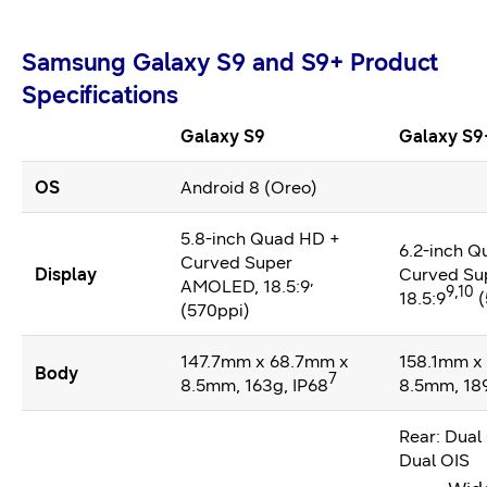
Samsung Galaxy S9 and S9+ Product
Specifications
Galaxy S9
Galaxy S9
OS
Android 8 (Oreo)
5.8-inch Quad HD +
6.2-inch 
Curved Super
Display
Curved Su
,
AMOLED, 18.5:9
9,10
18.5:9
(
(570ppi)
147.7mm x 68.7mm x
158.1mm x
Body
7
8.5mm, 163g, IP68
8.5mm, 189
Rear: Dual
Dual OIS