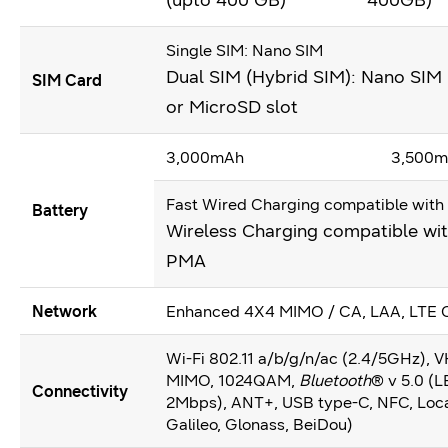
Single SIM: Nano SIM
Dual SIM (Hybrid SIM): Nano SIM
SIM Card
or MicroSD slot
3,000mAh
3,500
Fast Wired Charging compatible with
Battery
Wireless Charging compatible w
PMA
Network
Enhanced 4X4 MIMO / CA, LAA, LTE C
Wi-Fi 802.11 a/b/g/n/ac (2.4/5GHz),
MIMO, 1024QAM,
Bluetooth
® v 5.0 (L
Connectivity
2Mbps), ANT+, USB type-C, NFC, Loca
Galileo, Glonass, BeiDou)