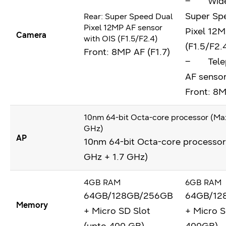
– Wide-
Super Sp
Rear: Super Speed Dual
Pixel 12MP AF sensor
Pixel 12M
Camera
with OIS (F1.5/F2.4)
(F1.5/F2.
Front: 8MP AF (F1.7)
– Telep
AF sensor
Front: 8M
10nm 64-bit Octa-core processor (Max
GHz)
AP
10nm 64-bit Octa-core processor
GHz + 1.7 GHz)
4GB RAM
6GB RAM
64GB/128GB/256GB
64GB/12
Memory
+ Micro SD Slot
+ Micro S
(upto 400 GB)
400GB)