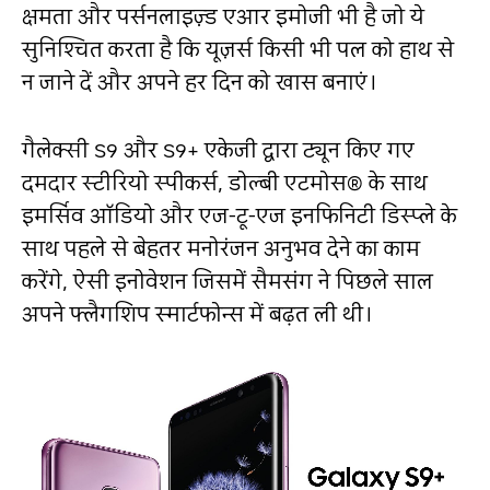
क्षमता और पर्सनलाइज़्ड एआर इमोजी भी है जो ये
सुनिश्चित करता है कि यूज़र्स किसी भी पल को हाथ से
न जाने दें और अपने हर दिन को खास बनाएं।
गैलेक्सी S9 और S9+ एकेजी द्वारा ट्यून किए गए
दमदार स्‍टीरियो स्‍पीकर्स, डोल्‍बी एटमोस® के साथ
इमर्सिव ऑडियो और एज-टू-एज इनफि‍निटी डिस्‍प्‍ले के
साथ पहले से बेहतर मनोरंजन अनुभव देने का काम
करेंगे, ऐसी इनोवेशन जिसमें सैमसंग ने पिछले साल
अपने फ्लैगशिप स्मार्टफोन्स में बढ़त ली थी।