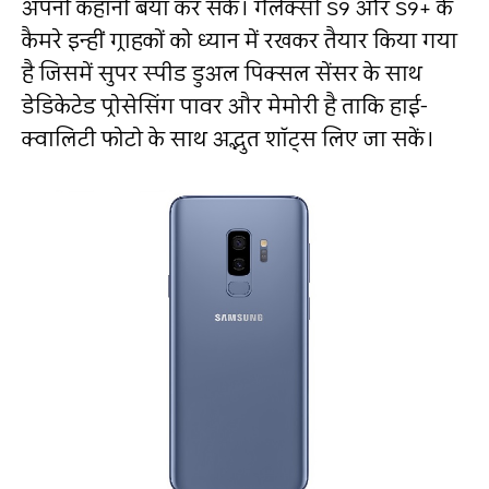
अपनी कहानी बयां कर सकें। गैलेक्सी S9 और S9+ के
कैमरे इन्हीं ग्राहकों को ध्‍यान में रखकर तैयार किया गया
है जिसमें सुपर स्‍पीड डुअल पिक्‍सल सेंसर के साथ
डेडिकेटेड प्रोसेसिंग पावर और मेमोरी है ताकि हाई-
क्‍वालिटी फोटो के साथ अद्भुत शॉट्स लिए जा सकें।