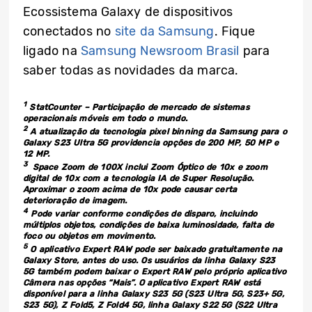
Ecossistema Galaxy de dispositivos
conectados no
site da Samsung
. Fique
ligado na
Samsung Newsroom Brasil
para
saber todas as novidades da marca.
1
StatCounter – Participação de mercado de sistemas
operacionais móveis em todo o mundo.
2
A atualização da tecnologia pixel binning da Samsung para o
Galaxy S23 Ultra 5G providencia opções de 200 MP, 50 MP e
12 MP.
3
Space Zoom de 100X inclui Zoom Óptico de 10x e zoom
digital de 10x com a tecnologia IA de Super Resolução.
Aproximar o zoom acima de 10x pode causar certa
deterioração de imagem.
4
Pode variar conforme condições de disparo, incluindo
múltiplos objetos, condições de baixa luminosidade, falta de
foco ou objetos em movimento.
5
O aplicativo Expert RAW pode ser baixado gratuitamente na
Galaxy Store, antes do uso. Os usuários da linha Galaxy S23
5G também podem baixar o Expert RAW pelo próprio aplicativo
Câmera nas opções “Mais”. O aplicativo Expert RAW está
disponível para a linha Galaxy S23 5G (S23 Ultra 5G, S23+ 5G,
S23 5G), Z Fold5, Z Fold4 5G, linha Galaxy S22 5G (S22 Ultra