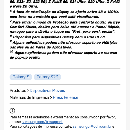
5G, S22+ 5G, S22 5G), Z Fold3 5G, S21 Ultra, S20 Ultra, Z Fold2
e Note 20 Ultra.
6
A taxa de atualização do display se ajusta entre 48 e 120Hz,
com base no conteúdo que você está visualizando.
7
Para ativar o modo de Proteção para conforto ocular, ou Eye
Comfort Shield, deslize para baixo até acessar o Painel Rápido,
navegue para a direita e toque em “Prot. para conf. ocular”.
8
Disponível para dispositivos Galaxy com a One UI 5.1.
9
Alguns aplicativos podem não oferecer suporte ao Múltiplas
Janelas ou ao Pares de Aplicativos.
10
Alguns aplicativos podem não oferecer suporte ao recurso
de pop-up oculto.
Galaxy S
Galaxy S23
Produtos >
Dispositivos Móveis
Materiais de Imprensa >
Press Release
Para temas relacionados a Atendimento ao Consumidor, por favor,
acesse
samsung.com/br/support
.
Para solicitações de imprensa contate:
samsungpr@cdn.com.br
e