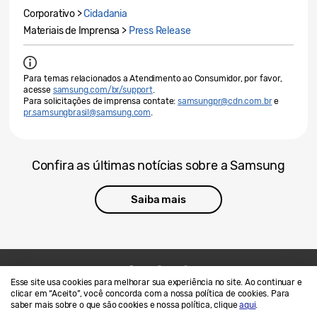
Corporativo >
Cidadania
Materiais de Imprensa >
Press Release
Para temas relacionados a Atendimento ao Consumidor, por favor,
acesse
samsung.com/br/support
.
Para solicitações de imprensa contate:
samsungpr@cdn.com.br
e
pr.samsungbrasil@samsung.com
.
Confira as últimas notícias sobre a Samsung
Saiba mais
Esse site usa cookies para melhorar sua experiência no site. Ao continuar e
Contato
SAMSUNG.COM
clicar em “Aceito”, você concorda com a nossa política de cookies. Para
saber mais sobre o que são cookies e nossa política, clique
aqui
.
Termos de Uso
Privacidade e Cookies