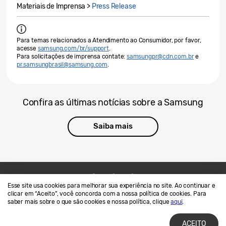
Materiais de Imprensa >
Press Release
Para temas relacionados a Atendimento ao Consumidor, por favor,
acesse
samsung.com/br/support
.
Para solicitações de imprensa contate:
samsungpr@cdn.com.br
e
pr.samsungbrasil@samsung.com
.
Confira as últimas notícias sobre a Samsung
Saiba mais
Esse site usa cookies para melhorar sua experiência no site. Ao continuar e
Contato
SAMSUNG.COM
clicar em “Aceito”, você concorda com a nossa política de cookies. Para
saber mais sobre o que são cookies e nossa política, clique
aqui
.
Termos de Uso
Privacidade e Cookies
ACEITO