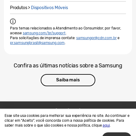
Produtos >
Dispositivos Móveis
Para temas relacionados a Atendimento ao Consumidor, por favor,
acesse
samsung.com/br/support
.
Para solicitações de imprensa contate:
samsungpr@cdn.com.br
e
pr.samsungbrasil@samsung.com
.
Confira as últimas notícias sobre a Samsung
Saiba mais
Esse site usa cookies para melhorar sua experiência no site. Ao continuar e
Contato
SAMSUNG.COM
clicar em “Aceito”, você concorda com a nossa política de cookies. Para
saber mais sobre o que são cookies e nossa política, clique
aqui
.
Termos de Uso
Privacidade e Cookies