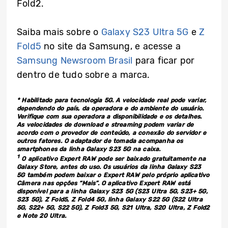
Fold2.
Saiba mais sobre o
Galaxy S23 Ultra 5G
e
Z
Fold5
no site da Samsung, e acesse a
Samsung Newsroom Brasil
para ficar por
dentro de tudo sobre a marca.
* Habilitado para tecnologia 5G. A velocidade real pode variar,
dependendo do país, da operadora e do ambiente do usuário.
Verifique com sua operadora a disponibilidade e os detalhes.
As velocidades de download e streaming podem variar de
acordo com o provedor de conteúdo, a conexão do servidor e
outros fatores. O adaptador de tomada acompanha os
smartphones da linha Galaxy S23 5G na caixa.
1
O aplicativo Expert RAW pode ser baixado gratuitamente na
Galaxy Store, antes do uso. Os usuários da linha Galaxy S23
5G também podem baixar o Expert RAW pelo próprio aplicativo
Câmera nas opções “Mais”. O aplicativo Expert RAW está
disponível para a linha Galaxy S23 5G (S23 Ultra 5G, S23+ 5G,
S23 5G), Z Fold5, Z Fold4 5G, linha Galaxy S22 5G (S22 Ultra
5G, S22+ 5G, S22 5G), Z Fold3 5G, S21 Ultra, S20 Ultra, Z Fold2
e Note 20 Ultra.