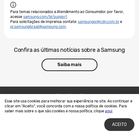
Para temas relacionados a Atendimento ao Consumidor, por favor,
acesse
samsung.com/br/support
.
Para solicitações de imprensa contate:
samsungpr@cdn.com.br
e
pr.samsungbrasil@samsung.com
.
Confira as últimas notícias sobre a Samsung
Saiba mais
Esse site usa cookies para melhorar sua experiência no site. Ao continuar e
Contato
SAMSUNG.COM
clicar em “Aceito”, você concorda com a nossa política de cookies. Para
saber mais sobre o que são cookies e nossa política, clique
aqui
.
Termos de Uso
Privacidade e Cookies
ACEITO