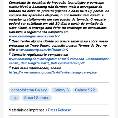
Conectada às questões de inovação tecnológica e consumo
sustentável, a Samsung não fornece mais o carregador de
tomada na caixa do produto (apenas o caso USB-C), porém, na
compra dos aparelhos elegíveis, o consumidor tem direito a
resgatar gratuitamente um carregador de tomada. O resgate
poderá ser solicitado em até 30 dias a partir da emissão da
Nota Fiscal. A entrega será feita no endereço do consumidor.
Consulte o regulamento completo em
www.samsungparavoce.com.br/
.
2
Caso tenha alguma dúvida ou queira saber mais sobre nosso
programa de Troca Smart, consulte nossos Termos de Uso no
site
www.samsung.com/br/trade-in/
.
3
Consulte regulamento completo em
www.samsung.com.br/regulamentos/Promocao_Cashback5por
cento_SamsungItaucard_GalaxyS22eTabS8.pdf
.
4
Para mais informações, acesse
https://www.samsung.com/br/offer/samsung-care-plus
.
ecossistema Galaxy
Galaxy S
Galaxy S22
loja
Smart Service
Materiais de Imprensa >
Press Release