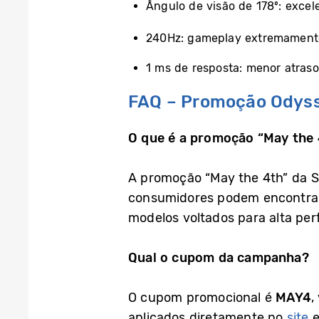
Ângulo de visão de 178º: excel
240Hz: gameplay extremamente
1 ms de resposta: menor atraso
FAQ – Promoção Odyss
O que é a promoção “May the
A promoção “May the 4th” da 
consumidores podem encontrar
modelos voltados para alta per
Qual o cupom da campanha?
O cupom promocional é
MAY4
,
aplicados diretamente no
site
e