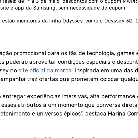
ases: de 1º a 3 de maio, descontos com o cupom MAY4; n
 site e app da Samsung, sem necessidade de cupom.
 estão monitores da linha Odyssey, como o Odyssey 3D, 
ão promocional para os fãs de tecnologia, games e 
es poderão aproveitar condições especiais e descont
ssey no
site oficial da marca
. Inspirada em uma das d
campanha traz ofertas que prometem colocar qualque
ra entregar experiências imersivas, alta performance
 esses atributos a um momento que conversa dire
etenimento e universos épicos”, destaca Marina Corr