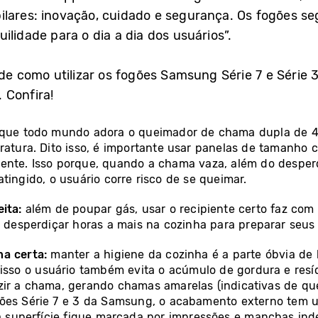
ilares: inovação, cuidado e segurança. Os fogões s
ilidade para o dia a dia dos usuários”.
 de como utilizar os fogões Samsung Série 7 e Série 
 Confira!
 que todo mundo adora o queimador de chama dupla de 4
ratura. Dito isso, é importante usar panelas de tamanho c
ente. Isso porque, quando a chama vaza, além do desperdí
tingido, o usuário corre risco de se queimar.
eita:
além de poupar gás, usar o recipiente certo faz c
e desperdiçar horas a mais na cozinha para preparar seus 
na certa:
manter a higiene da cozinha é a parte óbvia de 
 isso o usuário também evita o acúmulo de gordura e re
zir a chama, gerando chamas amarelas (indicativas de qu
ões Série 7 e 3 da Samsung, o acabamento externo tem um
e a superfície fique marcada por impressões e manchas i