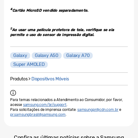
4
Cartão MicroSD vendido separadamente.
5
Ao usar uma película protetora de tela, verifique se ela
permite o uso do sensor de impressão digital.
Galaxy
Galaxy A50
Galaxy A70
Super AMOLED
Produtos >
Dispositivos Móveis
Para temas relacionados a Atendimento ao Consumidor, por favor,
acesse
samsung.com/br/support
.
Para solicitações de imprensa contate:
samsungpr@cdn.com.br
e
pr.samsungbrasil@samsung.com
.
Confira as últimas notícias sobre a Samsung