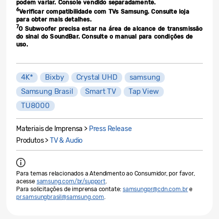
podem variar. Console vendido separadamente.
6
Verificar compatibilidade com TVs Samsung. Consulte loja
para obter mais detalhes.
7
O Subwoofer precisa estar na área de alcance de transmissão
do sinal do SoundBar. Consulte o manual para condições de
uso.
4K*
Bixby
Crystal UHD
samsung
Samsung Brasil
Smart TV
Tap View
TU8000
Materiais de Imprensa >
Press Release
Produtos >
TV & Audio
Para temas relacionados a Atendimento ao Consumidor, por favor,
acesse
samsung.com/br/support
.
Para solicitações de imprensa contate:
samsungpr@cdn.com.br
e
pr.samsungbrasil@samsung.com
.