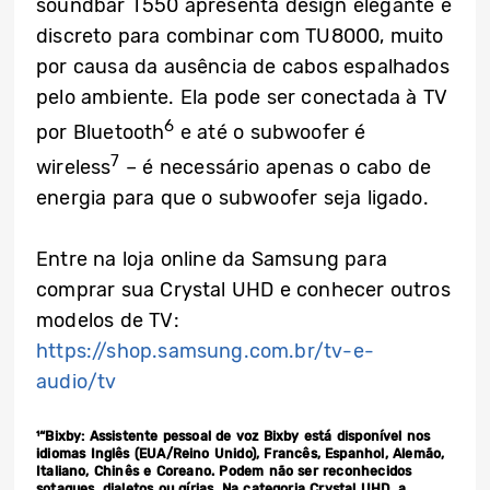
soundbar T550 apresenta design elegante e
discreto para combinar com TU8000, muito
por causa da ausência de cabos espalhados
pelo ambiente. Ela pode ser conectada à TV
6
por Bluetooth
e até o subwoofer é
7
wireless
– é necessário apenas o cabo de
energia para que o subwoofer seja ligado.
Entre na loja online da Samsung para
comprar sua Crystal UHD e conhecer outros
modelos de TV:
https://shop.samsung.com.br/tv-e-
audio/tv
¹“Bixby: Assistente pessoal de voz Bixby está disponível nos
idiomas Inglês (EUA/Reino Unido), Francês, Espanhol, Alemão,
Italiano, Chinês e Coreano. Podem não ser reconhecidos
sotaques, dialetos ou gírias. Na categoria Crystal UHD, a