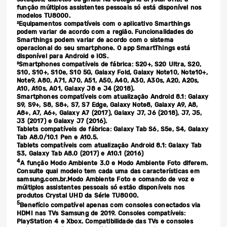
função múltiplos assistentes pessoais só está disponível nos
modelos TU8000.
²Equipamentos compatíveis com o aplicativo Smarthings
podem variar de acordo com a região. Funcionalidades do
Smarthings podem variar de acordo com o sistema
operacional do seu smartphone. O app SmartThings está
disponível para Android e IOS.
³Smartphones compatíveis de fábrica: S20+, S20 Ultra, S20,
S10, S10+, S10e, S10 5G, Galaxy Fold, Galaxy Note10, Note10+,
Note9, A80, A71, A70, A51, A50, A40, A30, A30s, A20, A20s,
A10, A10s, A01, Galaxy J8 e J4 (2018).
Smartphones compatíveis com atualização Android 8.1: Galaxy
S9, S9+, S8, S8+, S7, S7 Edge, Galaxy Note8, Galaxy A9, A8,
A8+, A7, A6+, Galaxy A7 (2017), Galaxy J7, J6 (2018), J7, J5,
J3 (2017) e Galaxy J7 (2016).
Tablets compatíveis de fábrica: Galaxy Tab S6, S5e, S4, Galaxy
Tab A8.0/10.1 Pen e A10.5.
Tablets compatíveis com atualização Android 8.1: Galaxy Tab
S3, Galaxy Tab A8.0 (2017) e A10.1 (2016)
4
A função Modo Ambiente 3.0 e Modo Ambiente Foto diferem.
Consulte qual modelo tem cada uma das características em
samsung.com.br.Modo Ambiente Foto e comando de voz e
múltiplos assistentes pessoais só estão disponíveis nos
produtos Crystal UHD da Série TU8000.
5
Benefício compatível apenas com consoles conectados via
HDMI nas TVs Samsung de 2019. Consoles compatíveis:
PlayStation 4 e Xbox. Compatibilidade das TVs e consoles