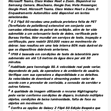
Microsoft Teams, Cisco Webex Meet e Zoom. Disponível no
Samsung Camera, BlueJeans, Google Duo, Meta Messenger,
Google Meet, Microsoft Teams, Cisco Webex Meet e Zoom.
O
Enquadramento Automático está disponível em lentes
selecionadas.
5
O Z Flip3 5G recebeu uma película protetora feita de PET
(Tereftalato de polietileno) extensível em conjunto com
camadas otimizadas do painel de exibição, além de ter sido
submetido a um extenuante teste de dobra, verificado pelo
Bureau Veritas, líder mundial em serviços de teste, inspeção e
certificação, para resistir 200.000 vezes ao movimento de
dobrar. Isso resultou em uma tela interna 80% mais durável do
que os dispositivos dobráveis anteriores.
6
IPX8 é baseada em condições de teste de laboratório para
submersão em até 1,5 metros de água doce por até 30
minutos.
7
Habilitado para tecnologia 5G. A velocidade real pode variar,
dependendo do país, da operadora e do ambiente do usuário.
Verifique com sua operadora a disponibilidade e os detalhes.
As velocidades de download e streaming podem variar de
acordo com o provedor de conteúdo, a conexão do servidor e
outros fatores.
8
A qualidade da imagem utilizando o recurso Nightography
pode variar conforme condições de disparo, incluindo múltiplos
objetos, condições de baixa luminosidade, falta de foco ou
objetos em movimento.
9
Confira as opções do Galaxy Z Flip4 5G Edição Bespoke que