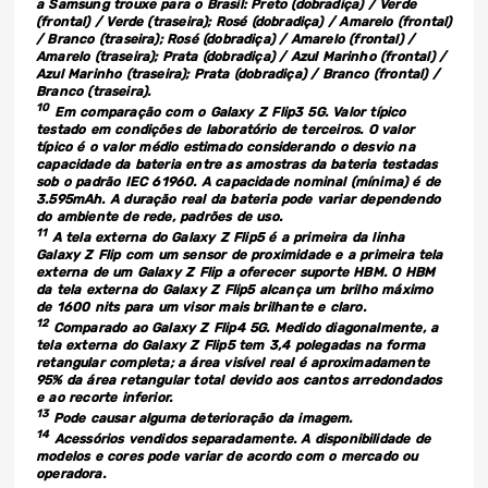
a Samsung trouxe para o Brasil: Preto (dobradiça) / Verde
(frontal) / Verde (traseira); Rosé (dobradiça) / Amarelo (frontal)
/ Branco (traseira); Rosé (dobradiça) / Amarelo (frontal) /
Amarelo (traseira); Prata (dobradiça) / Azul Marinho (frontal) /
Azul Marinho (traseira); Prata (dobradiça) / Branco (frontal) /
Branco (traseira).
10
Em comparação com o Galaxy Z Flip3 5G. Valor típico
testado em condições de laboratório de terceiros. O valor
típico é o valor médio estimado considerando o desvio na
capacidade da bateria entre as amostras da bateria testadas
sob o padrão IEC 61960. A capacidade nominal (mínima) é de
3.595mAh. A duração real da bateria pode variar dependendo
do ambiente de rede, padrões de uso.
11
A tela externa do Galaxy Z Flip5 é a primeira da linha
Galaxy Z Flip com um sensor de proximidade e a primeira tela
externa de um Galaxy Z Flip a oferecer suporte HBM. O HBM
da tela externa do Galaxy Z Flip5 alcança um brilho máximo
de 1600 nits para um visor mais brilhante e claro.
12
Comparado ao Galaxy Z Flip4 5G. Medido diagonalmente, a
tela externa do Galaxy Z Flip5 tem 3,4 polegadas na forma
retangular completa; a área visível real é aproximadamente
95% da área retangular total devido aos cantos arredondados
e ao recorte inferior.
13
Pode causar alguma deterioração da imagem.
14
Acessórios vendidos separadamente. A disponibilidade de
modelos e cores pode variar de acordo com o mercado ou
operadora.