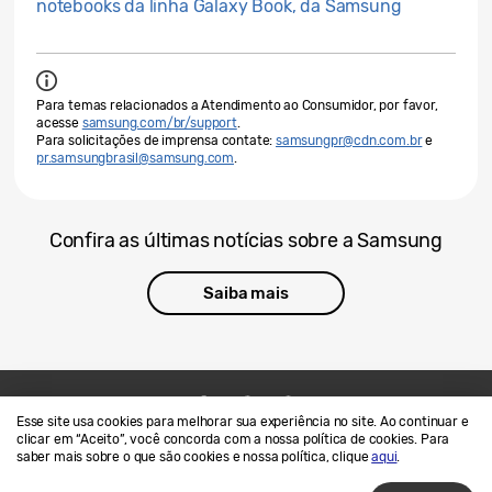
notebooks da linha Galaxy Book, da Samsung
Para temas relacionados a Atendimento ao Consumidor, por favor,
acesse
samsung.com/br/support
.
Para solicitações de imprensa contate:
samsungpr@cdn.com.br
e
pr.samsungbrasil@samsung.com
.
Confira as últimas notícias sobre a Samsung
Saiba mais
Esse site usa cookies para melhorar sua experiência no site. Ao continuar e
Contato
SAMSUNG.COM
clicar em “Aceito”, você concorda com a nossa política de cookies. Para
saber mais sobre o que são cookies e nossa política, clique
aqui
.
Termos de Uso
Privacidade e Cookies