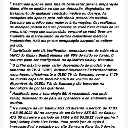
4
Destinado apenas para fins de bem-estar geral e preparação
física. Não se destina ao uso em detecção, diagnóstico ou
tratamento de qualquer condição médica ou doença. As
medições são apenas para referência pessoal do usuário.
Consulte um médico para maiores informações. Os resultados
da medição podem não ser precisos se você tiver menos de 20
anos.
NÃO
meça sua composição corporal se você tiver um
implante de marca-passo ou outros dispositivos médicos
implantados.
NÃO
meça sua composição corporal se estiver
grávida.
5
Certificado pela UL Verification, cancelamento de ruído ativo
(ANC) do Galaxy Buds2 elimina até 98% do ruído ao fundo. O
recurso pode ser configurado no aplicativo Galaxy Wearable.
6
O brilho máximo pode variar dependendo do modelo e do
tamanho da TV. A “VDE”, Verband Deutscher Elektrotechniker,
reconheceu oficialmente a QLED TV da Samsung como a 1ª TV
no mundo capaz de produzir 100% do volume de cor
disponível. As QLEDs TVs da Samsung são baseadas na
tecnologia de pontos quânticos.
7
Habilitado para a tecnologia 5G. A velocidade real pode
variar, dependendo do país, da operadora e do ambiente do
usuário.
8
Na compra de um Galaxy A53 5G durante o período de 17.03
a 08.05.2022 OU na compra de um Galaxy A33 5G, ou Galaxy
A73 5G durante o período de 19.04 a 08.05.2022 você ganha 1
(um) Galaxy Buds Live Preto. Para participar da ação é
imprescindível o cadastro no site Samsung Para Você dentro