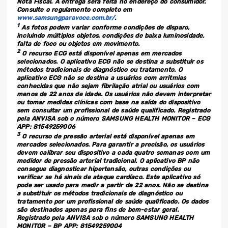
Nota Fiscal. A entrega será feita no endereço do consumidor.
Consulte o regulamento completo em
www.samsungparavoce.com.br/
.
1
As fotos podem variar conforme condições de disparo,
incluindo múltiplos objetos, condições de baixa luminosidade,
falta de foco ou objetos em movimento.
2
O recurso ECG está disponível apenas em mercados
selecionados. O aplicativo ECG não se destina a substituir os
métodos tradicionais de diagnóstico ou tratamento. O
aplicativo ECG não se destina a usuários com arritmias
conhecidas que não sejam fibrilação atrial ou usuários com
menos de 22 anos de idade. Os usuários não devem interpretar
ou tomar medidas clínicas com base na saída do dispositivo
sem consultar um profissional de saúde qualificado. Registrado
pela ANVISA sob o número SAMSUNG HEALTH MONITOR – ECG
APP: 81549259006
3
O recurso de pressão arterial está disponível apenas em
mercados selecionados. Para garantir a precisão, os usuários
devem calibrar seu dispositivo a cada quatro semanas com um
medidor de pressão arterial tradicional. O aplicativo BP não
consegue diagnosticar hipertensão, outras condições ou
verificar se há sinais de ataque cardíaco. Este aplicativo só
pode ser usado para medir a partir de 22 anos. Não se destina
a substituir os métodos tradicionais de diagnóstico ou
tratamento por um profissional de saúde qualificado. Os dados
são destinados apenas para fins de bem-estar geral.
Registrado pela ANVISA sob o número SAMSUNG HEALTH
MONITOR – BP APP: 81549259004