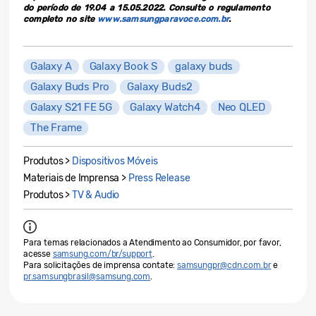
do período de 19.04 a 15.05.2022. Consulte o regulamento
completo no site
www.samsungparavoce.com.br
.
Galaxy A
Galaxy Book S
galaxy buds
Galaxy Buds Pro
Galaxy Buds2
Galaxy S21 FE 5G
Galaxy Watch4
Neo QLED
The Frame
Produtos >
Dispositivos Móveis
Materiais de Imprensa >
Press Release
Produtos >
TV & Audio
Para temas relacionados a Atendimento ao Consumidor, por favor,
acesse
samsung.com/br/support
.
Para solicitações de imprensa contate:
samsungpr@cdn.com.br
e
pr.samsungbrasil@samsung.com
.