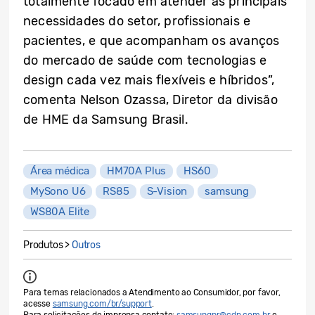
totalmente focado em atender as principais
necessidades do setor, profissionais e
pacientes, e que acompanham os avanços
do mercado de saúde com tecnologias e
design cada vez mais flexíveis e híbridos”,
comenta Nelson Ozassa, Diretor da divisão
de HME da Samsung Brasil.
Área médica
HM70A Plus
HS60
MySono U6
RS85
S-Vision
samsung
WS80A Elite
Produtos >
Outros
Para temas relacionados a Atendimento ao Consumidor, por favor,
acesse
samsung.com/br/support
.
Para solicitações de imprensa contate:
samsungpr@cdn.com.br
e