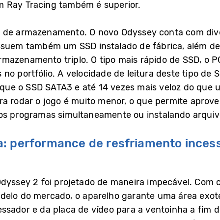
m Ray Tracing também é superior.
e de armazenamento. O novo Odyssey conta com div
ossuem também um SSD instalado de fábrica, além de
mazenamento triplo. O tipo mais rápido de SSD, o 
no portfólio. A velocidade de leitura deste tipo de
do que o SSD SATA3 e até 14 vezes mais veloz do qu
ra rodar o jogo é muito menor, o que permite aprov
ios programas simultaneamente ou instalando arqui
a: performance de resfriamento inces
dyssey 2 foi projetado de maneira impecável. Com c
delo do mercado, o aparelho garante uma área exoté
sador e da placa de vídeo para a ventoinha a fim de 