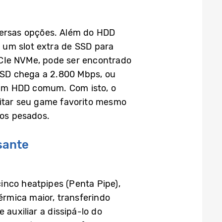
ersas opções. Além do HDD
 um slot extra de SSD para
PCIe NVMe, pode ser encontrado
 SSD chega a 2.800 Mbps, ou
e um HDD comum. Com isto, o
eitar seu game favorito mesmo
vos pesados.
sante
inco heatpipes (Penta Pipe),
rmica maior, transferindo
auxiliar a dissipá-lo do