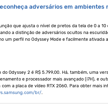
 reconheça adversários em ambientes 
unção que ajusta o nível de pretos da tela de 0 a 1
itando a distinção de adversários ocultos na escurid
 um perfil no Odyssey Mode e facilmente ativada ao
ido do Odyssey 2 é R$ 5.799,00. Há, também, uma ver
namento e processador mais avançado (i7H), e outr
 com a placa de vídeo RTX 2060. Para obter mais i
s.samsung.com/br/
.