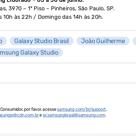
ng Eldorado – 05 a 30 de junho.
, 3970 – 1º Piso – Pinheiros, São Paulo, SP.
s 10h às 22h / Domingo das 14h às 20h.
o
Galaxy Studio Brasil
João Guilherme
msung Galaxy Studio
Consumidor, por favor, acesse
samsung.com/br/support
.
sungpr@cdn.com.br
e
pr.samsungbrasil@samsung.com
.