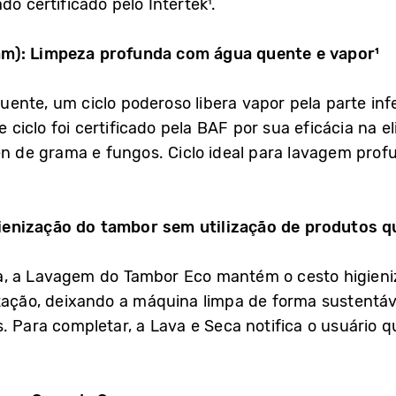
do certificado pelo Intertek¹.
am): Limpeza profunda com água quente e vapor¹
nte, um ciclo poderoso libera vapor pela parte inf
ciclo foi certificado pela BAF por sua eficácia na e
len de grama e fungos. Ciclo ideal para lavagem p
enização do tambor sem utilização de produtos q
, a Lavagem do Tambor Eco mantém o cesto higieniz
otação, deixando a máquina limpa de forma sustentá
. Para completar, a Lava e Seca notifica o usuário q