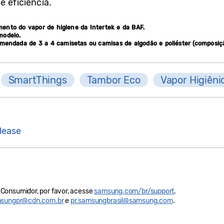
 eficiência.
mento do vapor de higiene da Intertek e da BAF.
modelo.
omendada de 3 a 4 camisetas ou camisas de algodão e poliéster (composiçã
SmartThings
Tambor Eco
Vapor Higiêni
lease
Consumidor, por favor, acesse
samsung.com/br/support
.
sungpr@cdn.com.br
e
pr.samsungbrasil@samsung.com
.