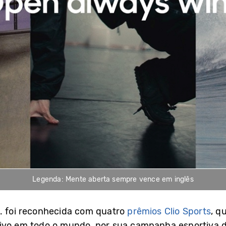
Legenda: Mente aberta sempre vence em inglês
d. foi reconhecida com quatro
prêmios Clio Sports
, q
tivo em todo o mundo, por sua campanha esportiva d