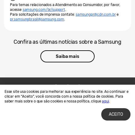
Para temas relacionados a Atendimento ao Consumidor, por favor,
acesse
samsung.com/br/support
.
Para solicitações de imprensa contate:
samsungpr@cdn.com.br
e
pr.samsungbrasil@samsung.com
.
Confira as últimas notícias sobre a Samsung
Saiba mais
Esse site usa cookies para melhorar sua experiência no site. Ao continuar e
Contato
SAMSUNG.COM
clicar em “Aceito”, você concorda com a nossa política de cookies. Para
saber mais sobre o que são cookies e nossa política, clique
aqui
.
Termos de Uso
Privacidade e Cookies
ACEITO