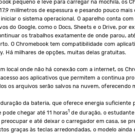
ook pequeno e leve para carregar na mochila, os C
7,9 milímetros de espessura e pesando pouco mais d
iniciar o sistema operacional. O aparelho conta c
tivos do Google, como o Docs, Sheets e o Drive, por 
continuar os trabalhos exatamente de onde parou, 
rto. O Chromebook tem compatibilidade com aplicat
y. Há milhares de opções, muitas delas gratuitas.
um local onde não há conexão com a internet, os 
 acesso aos aplicativos que permitem a continua pr
dos os arquivos serão salvos na nuvem, oferecendo m
 duração da bateria, que oferece energia suficiente
1
pode chegar até 11 horas
de duração, o estudante p
reocupar e até deixar o carregador em casa, se pre
extos graças às teclas arredondadas, o modelo ainda