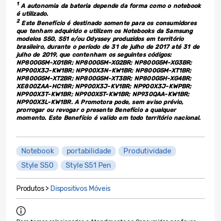
1
A autonomia da bateria depende da forma como o notebook
é utilizado.
2
Este Benefício é destinado somente para os consumidores
que tenham adquirido e utilizem os Notebooks da Samsung
modelos S50, S51 e/ou Odyssey produzidos em território
brasileiro, durante o período de 31 de julho de 2017 até 31 de
julho de 2019, que contenham os seguintes códigos:
NP800G5M-XG1BR; NP800G5M-XG2BR; NP800G5M-XG3BR;
NP900X3J-KW1BR; NP900X3N-KW1BR; NP800G5M-XT1BR;
NP800G5M-XT2BR; NP800G5M-XT3BR; NP800G5H-XG4BR;
XE800ZAA-HC1BR; NP900X3J-KV1BR; NP900X3J-KWPBR;
NP900X3T-KW1BR; NP900X5T-KW1BR; NP930QAA-KW1BR;
NP900X3L-KW1BR. A Promotora pode, sem aviso prévio,
prorrogar ou revogar o presente Benefício a qualquer
momento. Este Benefício é valido em todo território nacional.
Notebook
portabilidade
Produtividade
Style S50
Style S51 Pen
Produtos >
Dispositivos Móveis