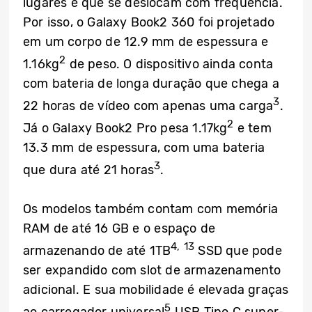
lugares e que se deslocam com frequência.
Por isso, o Galaxy Book2 360 foi projetado
em um corpo de 12.9 mm de espessura e
2
1.16kg
de peso. O dispositivo ainda conta
com bateria de longa duração que chega a
3
22 horas de vídeo com apenas uma carga
.
2
Já o Galaxy Book2 Pro pesa 1.17kg
e tem
13.3 mm de espessura, com uma bateria
3
que dura até 21 horas
.
Os modelos também contam com memória
RAM de até 16 GB e o espaço de
4, 13
armazenando de até 1TB
SSD que pode
ser expandido com slot de armazenamento
adicional. E sua mobilidade é elevada graças
5
ao carregador universal
USB Tipo C super-