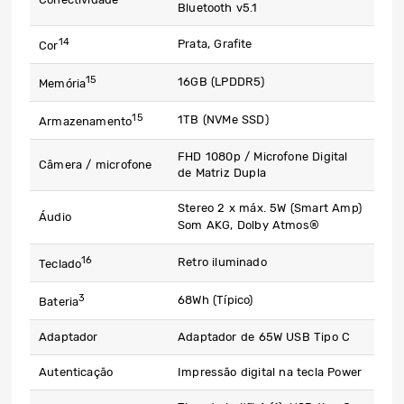
Bluetooth v5.1
14
Prata, Grafite
Cor
15
16GB (LPDDR5)
Memória
15
1TB (NVMe SSD)
Armazenamento
FHD 1080p / Microfone Digital
Câmera / microfone
de Matriz Dupla
Stereo 2 x máx. 5W (Smart Amp)
Áudio
Som AKG, Dolby Atmos®
16
Retro iluminado
Teclado
3
68Wh​ (Típico)
Bateria
Adaptador
Adaptador de 65W USB Tipo C
Autenticação
Impressão digital na tecla Power