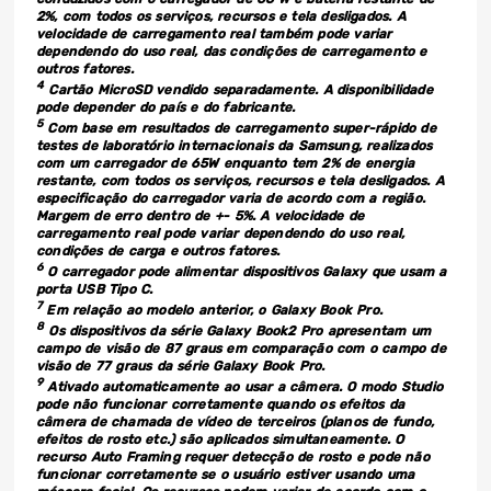
2%, com todos os serviços, recursos e tela desligados. A
velocidade de carregamento real também pode variar
dependendo do uso real, das condições de carregamento e
outros fatores.
4
Cartão MicroSD vendido separadamente. A disponibilidade
pode depender do país e do fabricante.
5
Com base em resultados de carregamento super-rápido de
testes de laboratório internacionais da Samsung, realizados
com um carregador de 65W enquanto tem 2% de energia
restante, com todos os serviços, recursos e tela desligados. A
especificação do carregador varia de acordo com a região.
Margem de erro dentro de +- 5%.
A velocidade de
carregamento real pode variar dependendo do uso real,
condições de carga e outros fatores.
6
O carregador pode alimentar dispositivos Galaxy que usam a
porta USB Tipo C.
7
Em relação ao modelo anterior, o Galaxy Book Pro.
8
Os dispositivos da série Galaxy Book2 Pro apresentam um
campo de visão de 87 graus em comparação com o campo de
visão de 77 graus da série Galaxy Book Pro.
9
Ativado automaticamente ao usar a câmera. O modo Studio
pode não funcionar corretamente quando os efeitos da
câmera de chamada de vídeo de terceiros (planos de fundo,
efeitos de rosto etc.) são aplicados simultaneamente. O
recurso Auto Framing requer detecção de rosto e pode não
funcionar corretamente se o usuário estiver usando uma