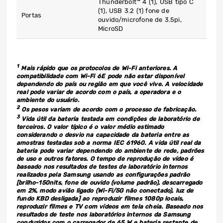
Thunderbolt™ 4 (1), USB tipo C
(1), USB 3.2 (1) fone de
Portas
ouvido/microfone de 3.5pi,
MicroSD
1
Mais rápido que os protocolos de Wi-Fi anteriores. A
compatibilidade com Wi-Fi 6E pode não estar disponível
dependendo do país ou região em que você vive. A velocidade
real pode variar de acordo com o país, a operadora e o
ambiente do usuário.
2
Os pesos variam de acordo com o processo de fabricação.
3
Vida útil da bateria testada em condições de laboratório de
terceiros. O valor típico é o valor médio estimado
considerando o desvio na capacidade da bateria entre as
amostras testadas sob a norma IEC 61960. A vida útil real da
bateria pode variar dependendo do ambiente de rede, padrões
de uso e outros fatores. O tempo de reprodução de vídeo é
baseado nos resultados de testes de laboratório internos
realizados pela Samsung usando as configurações padrão
[brilho-150nits, fone de ouvido (volume padrão), descarregado
em 2%, modo avião ligado (Wi-Fi/5G não conectado), luz de
fundo KBD desligada] ao reproduzir filmes 1080p locais,
reproduzir filmes e TV com vídeos em tela cheia. Baseado nos
resultados de teste nos laboratórios internos da Samsung
conduzidos com o carregador de 65 W e bateria restante de