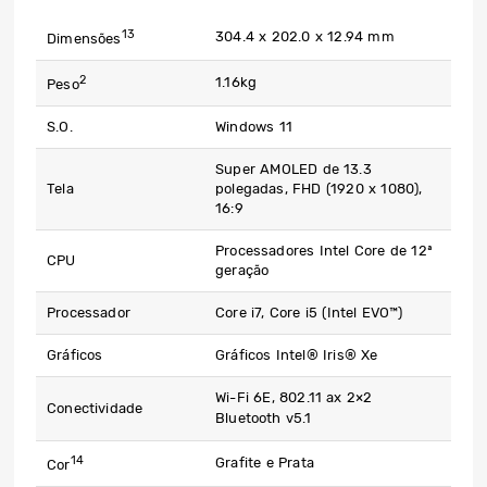
13
304.4 x 202.0 x 12.94 mm
Dimensões
2
1.16kg
Peso
S.O.
Windows 11
Super AMOLED de 13.3
Tela
polegadas, FHD (1920 x 1080),
16:9
Processadores Intel Core de 12ª
CPU​
geração
Processador
Core i7, Core i5 (Intel EVO™)
Gráficos
Gráficos Intel® Iris® Xe
Wi-Fi 6E, 802.11 ax 2×2
Conectividade
Bluetooth v5.1
14
Grafite e Prata ​​
Cor