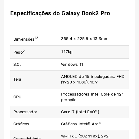
Especificações do Galaxy Book2 Pro
13
355.4 x 225.8 x 13.3mm
Dimensões
2
1.17kg
Peso
S.O.
Windows 11
AMOLED de 15.6 polegadas, FHD
Tela
(1920 x 1080), 16:9
Processadores Intel Core de 12ª
CPU​
geração
Processador
Core i7 (Intel EVO™)
Gráficos
Gráficos Intel® Arc™
Wi-Fi 6E (802.11 ax), 2×2,
Conectividade