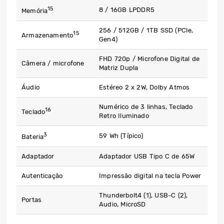
15
8 / 16GB LPDDR5
Memória
256 / 512GB / 1TB SSD (PCIe,
15
Armazenamento
Gen4)
FHD 720p / Microfone Digital de
Câmera / microfone
Matriz Dupla
Áudio
Estéreo 2 x 2W, Dolby Atmos
Numérico de 3 linhas, Teclado
16
Teclado
Retro Iluminado
3
59 Wh (Típico)
Bateria
Adaptador
Adaptador USB Tipo C de 65W
Autenticação
Impressão digital na tecla Power
Thunderbolt4 (1), USB-C (2),
Portas
Audio, MicroSD