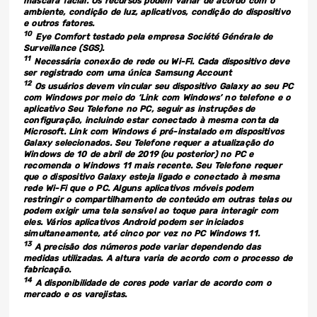
máscara facial. Os recursos podem variar de acordo com o
ambiente, condição de luz, aplicativos, condição do dispositivo
e outros fatores.
10
Eye Comfort testado pela empresa Société Générale de
Surveillance (SGS).
11
Necessária conexão de rede ou Wi-Fi. Cada dispositivo deve
ser registrado com uma única Samsung Account
12
Os usuários devem vincular seu dispositivo Galaxy ao seu PC
com Windows por meio do ‘Link com Windows’ no telefone e o
aplicativo Seu Telefone no PC, seguir as instruções de
configuração, incluindo estar conectado à mesma conta da
Microsoft. Link com Windows é pré-instalado em dispositivos
Galaxy selecionados. Seu Telefone requer a atualização do
Windows de 10 de abril de 2019 (ou posterior) no PC e
recomenda o Windows 11 mais recente. Seu Telefone requer
que o dispositivo Galaxy esteja ligado e conectado à mesma
rede Wi-Fi que o PC. Alguns aplicativos móveis podem
restringir o compartilhamento de conteúdo em outras telas ou
podem exigir uma tela sensível ao toque para interagir com
eles. Vários aplicativos Android podem ser iniciados
simultaneamente, até cinco por vez no PC Windows 11.
13
A precisão dos números pode variar dependendo das
medidas utilizadas. A altura varia de acordo com o processo de
fabricação.
14
A disponibilidade de cores pode variar de acordo com o
mercado e os varejistas.