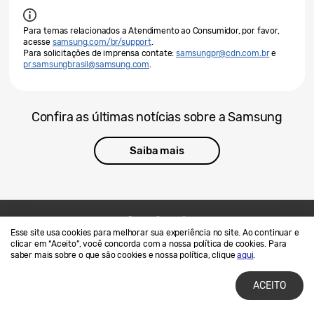
Para temas relacionados a Atendimento ao Consumidor, por favor,
acesse
samsung.com/br/support
.
Para solicitações de imprensa contate:
samsungpr@cdn.com.br
e
pr.samsungbrasil@samsung.com
.
Confira as últimas notícias sobre a Samsung
Saiba mais
Esse site usa cookies para melhorar sua experiência no site. Ao continuar e
Contato
SAMSUNG.COM
clicar em “Aceito”, você concorda com a nossa política de cookies. Para
saber mais sobre o que são cookies e nossa política, clique
aqui
.
Termos de Uso
Privacidade e Cookies
ACEITO