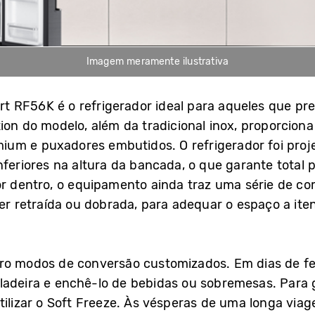
Imagem meramente ilustrativa
 RF56K é o refrigerador ideal para aqueles que p
tion do modelo, além da tradicional inox, proporcion
um e puxadores embutidos. O refrigerador foi pro
nferiores na altura da bancada, o que garante total
Por dentro, o equipamento ainda traz uma série de 
 ser retraída ou dobrada, para adequar o espaço a it
ro modos de conversão customizados. Em dias de fes
ladeira e enchê-lo de bebidas ou sobremesas. Para g
tilizar o Soft Freeze. Às vésperas de uma longa via