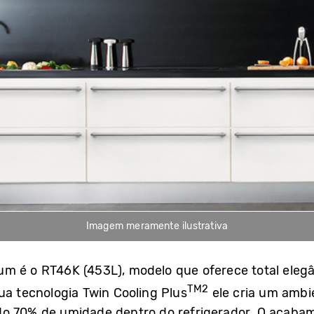
Imagem meramente ilustrativa
m é o RT46K (453L), modelo que oferece total elegân
TM2
ua tecnologia Twin Cooling Plus
ele cria um ambi
do 70% de umidade dentro do refrigerador. O acabame