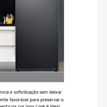
cia e sofisticação sem deixar
ente favorável para preservar o
nto na cor Inox Look é ideal