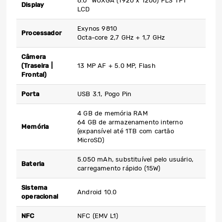
8.0” WUXGA (1920 x 1200) PLS TFT
Display
LCD
Exynos 9810
Processador
Octa-core 2,7 GHz + 1,7 GHz
Câmera
(Traseira |
13 MP AF + 5.0 MP, Flash
Frontal)
Porta
USB 3.1, Pogo Pin
4 GB de memória RAM
64 GB de armazenamento interno
Memória
(expansível até 1TB com cartão
MicroSD)
5.050 mAh, substituível pelo usuário,
Bateria
carregamento rápido (15W)
Sistema
Android 10.0
operacional
NFC
NFC (EMV L1)