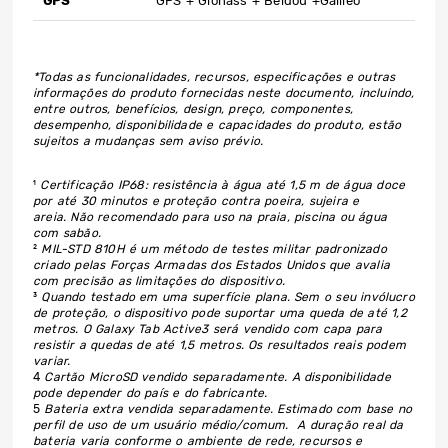
GPS
GPS + Glonass + Beidou +Galileo
*Todas as funcionalidades, recursos, especificações e outras
informações do produto fornecidas neste documento, incluindo,
entre outros, benefícios, design, preço, componentes,
desempenho, disponibilidade e capacidades do produto, estão
sujeitos a mudanças sem aviso prévio.
¹
Certificação IP68: resistência à água até 1,5 m de água doce
por até 30 minutos e proteção contra poeira, sujeira e
areia. Não recomendado para uso na praia, piscina ou água
com sabão.
²
MIL-STD 810H é um método de testes militar padronizado
criado pelas Forças Armadas dos Estados Unidos que avalia
com precisão as limitações do dispositivo.
³
Quando testado em uma superfície plana. Sem o seu invólucro
de proteção, o dispositivo pode suportar uma queda de até 1,2
metros. O Galaxy Tab Active3 será vendido com capa para
resistir a quedas de até 1,5 metros. Os resultados reais podem
variar.
4
Cartão MicroSD vendido separadamente. A disponibilidade
pode depender do país e do fabricante.
5
Bateria extra vendida separadamente. Estimado com base no
perfil de uso de um usuário médio/comum. A duração real da
bateria varia conforme o ambiente de rede, recursos e