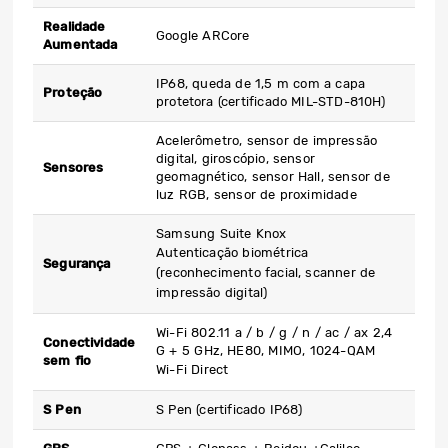
Realidade
Google ARCore
Aumentada
IP68, queda de 1,5 m com a capa
Proteção
protetora (certificado MIL-STD-810H)
Acelerômetro, sensor de impressão
digital, giroscópio, sensor
Sensores
geomagnético, sensor Hall, sensor de
luz RGB, sensor de proximidade
Samsung Suite Knox
Autenticação biométrica
Segurança
(reconhecimento facial, scanner de
impressão digital)
Wi-Fi 802.11 a / b / g / n / ac / ax 2,4
Conectividade
G + 5 GHz, HE80, MIMO, 1024-QAM
sem fio
Wi-Fi Direct
S Pen
S Pen (certificado IP68)