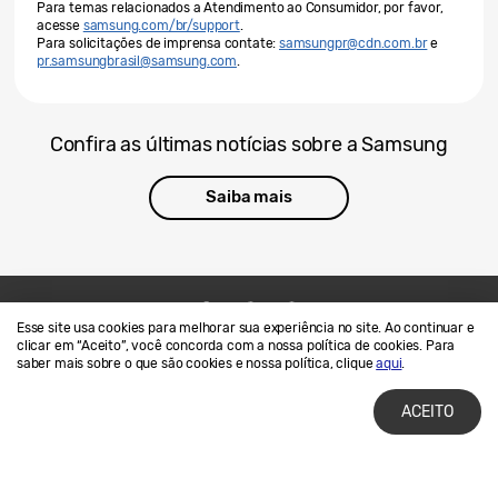
Para temas relacionados a Atendimento ao Consumidor, por favor,
acesse
samsung.com/br/support
.
Para solicitações de imprensa contate:
samsungpr@cdn.com.br
e
pr.samsungbrasil@samsung.com
.
Confira as últimas notícias sobre a Samsung
Saiba mais
Esse site usa cookies para melhorar sua experiência no site. Ao continuar e
Contato
SAMSUNG.COM
clicar em “Aceito”, você concorda com a nossa política de cookies. Para
saber mais sobre o que são cookies e nossa política, clique
aqui
.
Termos de Uso
Privacidade e Cookies
ACEITO