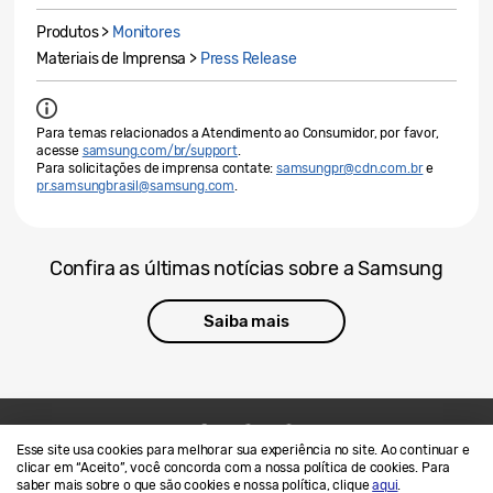
Produtos >
Monitores
Materiais de Imprensa >
Press Release
Para temas relacionados a Atendimento ao Consumidor, por favor,
acesse
samsung.com/br/support
.
Para solicitações de imprensa contate:
samsungpr@cdn.com.br
e
pr.samsungbrasil@samsung.com
.
Confira as últimas notícias sobre a Samsung
Saiba mais
Esse site usa cookies para melhorar sua experiência no site. Ao continuar e
Contato
SAMSUNG.COM
clicar em “Aceito”, você concorda com a nossa política de cookies. Para
saber mais sobre o que são cookies e nossa política, clique
aqui
.
Termos de Uso
Privacidade e Cookies