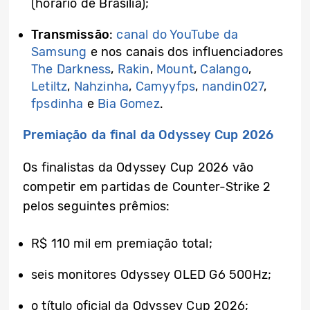
(horário de Brasília);
Transmissão
:
canal do YouTube da
Samsung
e nos canais dos influenciadores
The Darkness
,
Rakin
,
Mount
,
Calango
,
Letiltz
,
Nahzinha
,
Camyyfps
,
nandin027
,
fpsdinha
e
Bia Gomez
.
Premiação da final da Odyssey Cup 2026
Os finalistas da Odyssey Cup 2026 vão
competir em partidas de Counter-Strike 2
pelos seguintes prêmios:
R$ 110 mil em premiação total;
seis monitores Odyssey OLED G6 500Hz;
o título oficial da Odyssey Cup 2026;