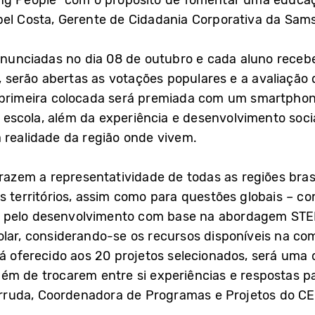
ing People” com o propósito de fomentar uma educa
bel Costa, Gerente de Cidadania Corporativa da Sams
o anunciadas no dia 08 de outubro e cada aluno rec
erão abertas as votações populares e a avaliação d
a primeira colocada será premiada com um smartpho
scola, além da experiência e desenvolvimento soci
 realidade da região onde vivem.
 trazem a representatividade de todas as regiões bra
es territórios, assim como para questões globais – 
 pelo desenvolvimento com base na abordagem STEM
olar, considerando-se os recursos disponíveis na c
rá oferecido aos 20 projetos selecionados, será uma
ém de trocarem entre si experiências e respostas pa
ia Arruda, Coordenadora de Programas e Projetos do 