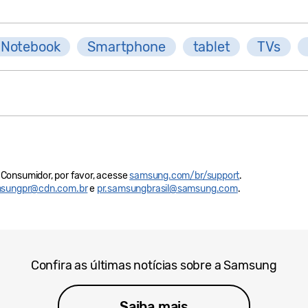
Notebook
Smartphone
tablet
TVs
Consumidor, por favor, acesse
samsung.com/br/support
.
sungpr@cdn.com.br
e
pr.samsungbrasil@samsung.com
.
Confira as últimas notícias sobre a Samsung
Saiba mais