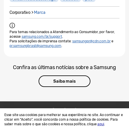
Corporativo >
Marca
Para temas relacionados a Atendimento ao Consumidor, por favor,
acesse
samsung.com/br/support
.
Para solicitações de imprensa contate:
samsungpr@cdn.com.br
e
pr.samsungbrasil@samsung.com
.
Confira as últimas notícias sobre a Samsung
Saiba mais
Esse site usa cookies para melhorar sua experiência no site. Ao continuar e
Contato
SAMSUNG.COM
clicar em “Aceito”, você concorda com a nossa política de cookies. Para
saber mais sobre o que são cookies e nossa política, clique
aqui
.
Termos de Uso
Privacidade e Cookies