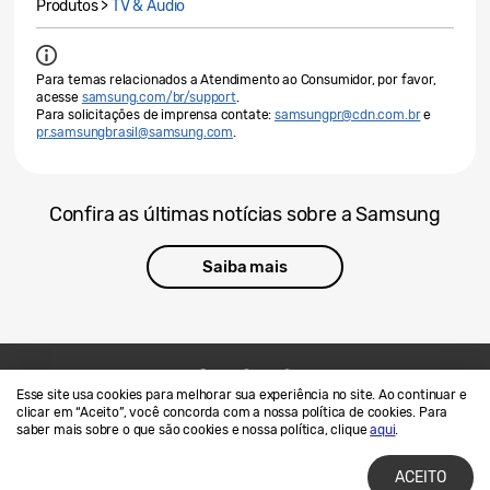
Produtos >
TV & Audio
Para temas relacionados a Atendimento ao Consumidor, por favor,
acesse
samsung.com/br/support
.
Para solicitações de imprensa contate:
samsungpr@cdn.com.br
e
pr.samsungbrasil@samsung.com
.
Confira as últimas notícias sobre a Samsung
Saiba mais
Esse site usa cookies para melhorar sua experiência no site. Ao continuar e
Contato
SAMSUNG.COM
clicar em “Aceito”, você concorda com a nossa política de cookies. Para
saber mais sobre o que são cookies e nossa política, clique
aqui
.
Termos de Uso
Privacidade e Cookies
ACEITO