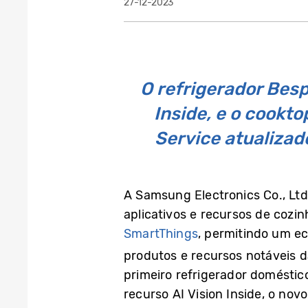
27-12-2023
O refrigerador Besp
Inside, e o cook
Service atualiza
A Samsung Electronics Co., Lt
aplicativos e recursos de cozin
SmartThings
, permitindo um ec
produtos e recursos notáveis d
primeiro refrigerador doméstic
recurso AI Vision Inside, o no