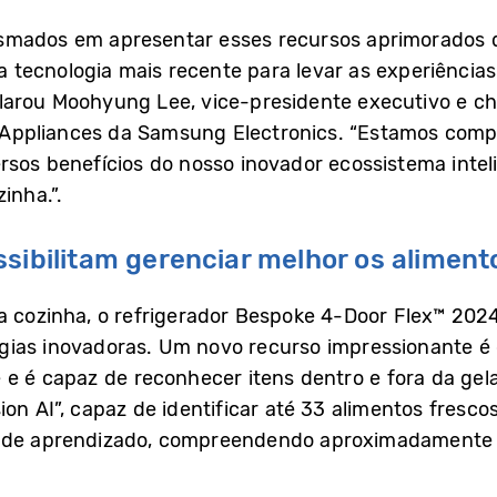
mados em apresentar esses recursos aprimorados de i
tecnologia mais recente para levar as experiências
larou Moohyung Lee, vice-presidente executivo e ch
al Appliances da Samsung Electronics. “Estamos comp
ersos benefícios do nosso inovador ecossistema int
inha.”.
sibilitam gerenciar melhor os aliment
a cozinha, o refrigerador Bespoke 4-Door Flex™ 202
ias inovadoras. Um novo recurso impressionante é o A
 e é capaz de reconhecer itens dentro e fora da gela
ion AI”, capaz de identificar até 33 alimentos fresc
s de aprendizado, compreendendo aproximadamente 