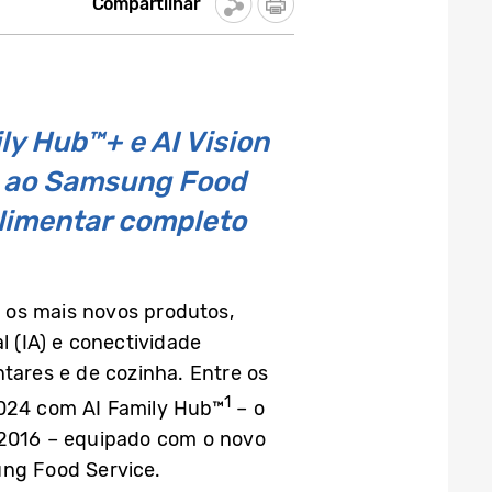
Compartilhar
ly Hub™+ e AI Vision
e ao Samsung Food
limentar completo
 os mais novos produtos,
l (IA) e conectividade
tares e de cozinha. Entre os
1
2024 com AI Family Hub™
– o
m 2016 – equipado com o novo
ung Food Service.