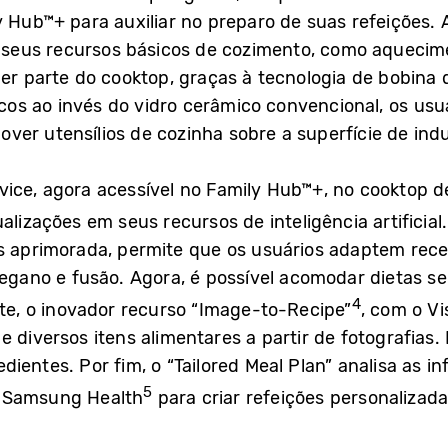
y Hub™+ para auxiliar no preparo de suas refeições.
eus recursos básicos de cozimento, como aquecimen
uer parte do cooktop, graças à tecnologia de bobin
iscos ao invés do vidro cerâmico convencional, os us
er utensílios de cozinha sobre a superfície de ind
ice, agora acessível no Family Hub™+, no cooktop d
alizações em seus recursos de inteligência artificial
s aprimorada, permite que os usuários adaptem rece
vegano e fusão. Agora, é possível acomodar dietas s
4
nte, o inovador recurso “Image-to-Recipe”
, com o Vi
e diversos itens alimentares a partir de fotografias
ientes. Por fim, o “Tailored Meal Plan” analisa as i
5
s Samsung Health
para criar refeições personaliza