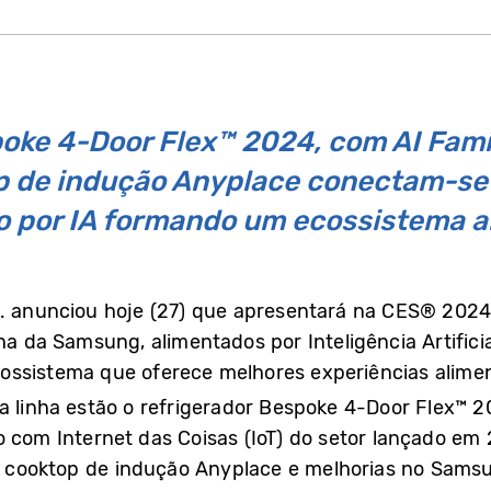
oke 4-Door Flex™ 2024, com AI Fami
top de indução Anyplace conectam-s
do por IA formando um ecossistema a
d. anunciou hoje (27) que apresentará na CES® 2024
ha da Samsung, alimentados por Inteligência Artificia
ossistema que oferece melhores experiências alimen
a linha estão o refrigerador Bespoke 4-Door Flex™ 
o com Internet das Coisas (IoT) do setor lançado e
vo cooktop de indução Anyplace e melhorias no Sams