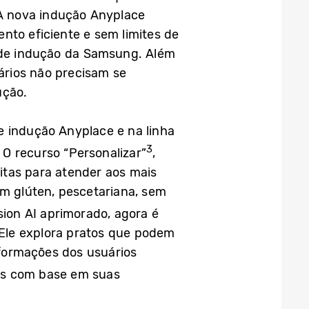
 A nova indução Anyplace
to eficiente e sem limites de
a de indução da Samsung. Além
uários não precisam se
ução.
e indução Anyplace e na linha
3
. O recurso “Personalizar”
,
itas para atender aos mais
em glúten, pescetariana, sem
sion AI aprimorado, agora é
. Ele explora pratos que podem
nformações dos usuários
das com base em suas