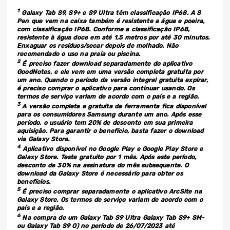
1
Galaxy Tab S9, S9+ e S9 Ultra têm classificação IP68. A S
Pen que vem na caixa também é resistente a água e poeira,
com classificação IP68. Conforme a classificação IP68,
resistente à água doce em até 1,5 metros por até 30 minutos.
Enxaguar os resíduos/secar depois de molhado. Não
recomendado o uso na praia ou piscina.
2
É preciso fazer download separadamente do aplicativo
GoodNotes, e ele vem em uma versão completa gratuita por
um ano. Quando o período da versão integral gratuita expirar,
é preciso comprar o aplicativo para continuar usando. Os
termos de serviço variam de acordo com o país e a região.
3
A versão completa e gratuita da ferramenta fica disponível
para os consumidores Samsung durante um ano. Após esse
período, o usuário tem 20% de desconto em sua primeira
aquisição. Para garantir o benefício, basta fazer o download
via Galaxy Store.
4
Aplicativo disponível no Google Play e Google Play Store e
Galaxy Store. Teste gratuito por 1 mês. Após este período,
desconto de 30% na assinatura do mês subsequente. O
download da Galaxy Store é necessário para obter os
benefícios.
5
É preciso comprar separadamente o aplicativo ArcSite na
Galaxy Store. Os termos de serviço variam de acordo com o
país e a região.
6
Na compra de um Galaxy Tab S9 Ultra Galaxy Tab S9+ SM-
ou Galaxy Tab S9 O) no período de 26/07/2023 até