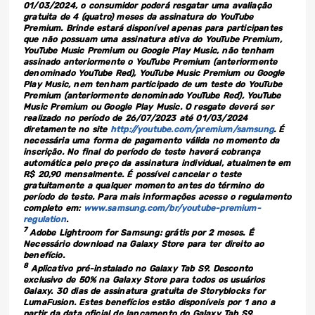
01/03/2024, o consumidor poderá resgatar uma avaliação
gratuita de 4 (quatro) meses da assinatura do YouTube
Premium. Brinde estará disponível apenas para participantes
que não possuam uma assinatura ativa do YouTube Premium,
YouTube Music Premium ou Google Play Music, não tenham
assinado anteriormente o YouTube Premium (anteriormente
denominado YouTube Red), YouTube Music Premium ou Google
Play Music, nem tenham participado de um teste do YouTube
Premium (anteriormente denominado YouTube Red), YouTube
Music Premium ou Google Play Music. O resgate deverá ser
realizado no período de 26/07/2023 até 01/03/2024
diretamente no site
http://youtube.com/premium/samsung
. É
necessária uma forma de pagamento válida no momento da
inscrição. No final do período de teste haverá cobrança
automática pelo preço da assinatura individual, atualmente em
R$ 20,90 mensalmente. É possível cancelar o teste
gratuitamente a qualquer momento antes do término do
período de teste. Para mais informações acesse o regulamento
completo em:
www.samsung.com/br/youtube-premium-
regulation
.
7
Adobe Lightroom for Samsung: grátis por 2 meses. É
Necessário download na Galaxy Store para ter direito ao
benefício.
8
Aplicativo pré-instalado no Galaxy Tab S9. Desconto
exclusivo de 50% na Galaxy Store para todos os usuários
Galaxy. 30 dias de assinatura gratuita de Storyblocks for
LumaFusion. Estes benefícios estão disponíveis por 1 ano a
partir da data oficial de lançamento do Galaxy Tab S9.