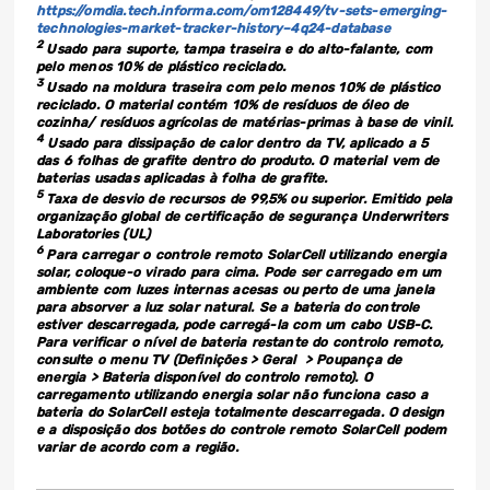
https://omdia.tech.informa.com/om128449/tv-sets-emerging-
technologies-market-tracker-history–4q24-database
2
Usado para suporte, tampa traseira e do alto-falante, com
pelo menos 10% de plástico reciclado.
3
Usado na moldura traseira com pelo menos 10% de plástico
reciclado. O material contém 10% de resíduos de óleo de
cozinha/ resíduos agrícolas de matérias-primas à base de vinil.
4
Usado para dissipação de calor dentro da TV, aplicado a 5
das 6 folhas de grafite dentro do produto. O material vem de
baterias usadas aplicadas à folha de grafite.
5
Taxa de desvio de recursos de 99,5% ou superior. Emitido pela
organização global de certificação de segurança Underwriters
Laboratories (UL)
6
Para carregar o controle remoto SolarCell utilizando energia
solar, coloque-o virado para cima. Pode ser carregado em um
ambiente com luzes internas acesas ou perto de uma janela
para absorver a luz solar natural. Se a bateria do controle
estiver descarregada, pode carregá-la com um cabo USB-C.
Para verificar o nível de bateria restante do controlo remoto,
consulte o menu TV (Definições > Geral > Poupança de
energia > Bateria disponível do controlo remoto). O
carregamento utilizando energia solar não funciona caso a
bateria do SolarCell esteja totalmente descarregada. O design
e a disposição dos botões do controle remoto SolarCell podem
variar de acordo com a região.