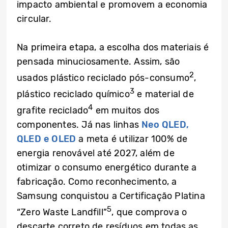
impacto ambiental e promovem a economia
circular.
Na primeira etapa, a escolha dos materiais é
pensada minuciosamente. Assim, são
2
usados plástico reciclado pós-consumo
,
3
plástico reciclado químico
e material de
4
grafite reciclado
em muitos dos
componentes. Já nas linhas
Neo QLED,
QLED e OLED
a meta é utilizar 100% de
energia renovável até 2027, além de
otimizar o consumo energético durante a
fabricação. Como reconhecimento, a
Samsung conquistou a Certificação Platina
5
“Zero Waste Landfill”
, que comprova o
descarte correto de resíduos em todas as