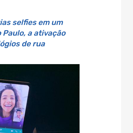
ias selfies em um
 Paulo, a ativação
ógios de rua