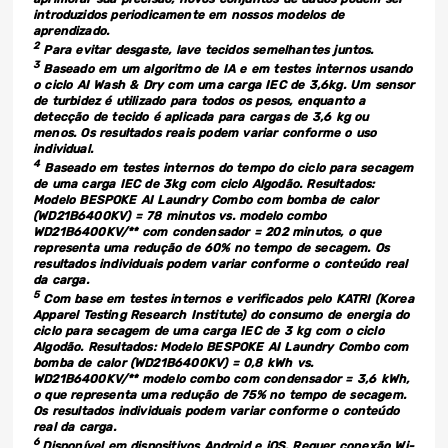
introduzidos periodicamente em nossos modelos de
aprendizado.
2
Para evitar desgaste, lave tecidos semelhantes juntos.
3
Baseado em um algoritmo de IA e em testes internos usando
o ciclo AI Wash & Dry com uma carga IEC de 3,6kg. Um sensor
de turbidez é utilizado para todos os pesos, enquanto a
detecção de tecido é aplicada para cargas de 3,6 kg ou
menos. Os resultados reais podem variar conforme o uso
individual.
4
Baseado em testes internos do tempo do ciclo para secagem
de uma carga IEC de 3kg com ciclo Algodão. Resultados:
Modelo BESPOKE AI Laundry Combo com bomba de calor
(WD21B6400KV) = 78 minutos vs. modelo combo
WD21B6400KV/** com condensador = 202 minutos, o que
representa uma redução de 60% no tempo de secagem. Os
resultados individuais podem variar conforme o conteúdo real
da carga.
5
Com base em testes internos e verificados pelo KATRI (Korea
Apparel Testing Research Institute) do consumo de energia do
ciclo para secagem de uma carga IEC de 3 kg com o ciclo
Algodão. Resultados: Modelo BESPOKE AI Laundry Combo com
bomba de calor (WD21B6400KV) = 0,8 kWh vs.
WD21B6400KV/** modelo combo com condensador = 3,6 kWh,
o que representa uma redução de 75% no tempo de secagem.
Os resultados individuais podem variar conforme o conteúdo
real da carga.
6
Disponível em dispositivos Android e iOS. Requer conexão Wi-