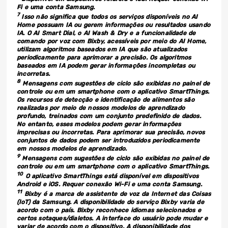
Fi e uma conta Samsung.
7
Isso não significa que todos os serviços disponíveis no AI
Home possuam IA ou gerem informações ou resultados usando
IA. O AI Smart Dial, o AI Wash & Dry e a funcionalidade de
comando por voz com Bixby, acessíveis por meio do AI Home,
utilizam algoritmos baseados em IA que são atualizados
periodicamente para aprimorar a precisão. Os algoritmos
baseados em IA podem gerar informações incompletas ou
incorretas.
8
Mensagens com sugestões de ciclo são exibidas no painel de
controle ou em um smartphone com o aplicativo SmartThings.
Os recursos de detecção e identificação de alimentos são
realizadas por meio de nossos modelos de aprendizado
profundo, treinados com um conjunto predefinido de dados.
No entanto, esses modelos podem gerar informações
imprecisas ou incorretas. Para aprimorar sua precisão, novos
conjuntos de dados podem ser introduzidos periodicamente
em nossos modelos de aprendizado.
9
Mensagens com sugestões de ciclo são exibidas no painel de
controle ou em um smartphone com o aplicativo SmartThings.
10
O aplicativo SmartThings está disponível em dispositivos
Android e iOS. Requer conexão Wi-Fi e uma conta Samsung.
11
Bixby é a marca de assistente de voz da Internet das Coisas
(IoT) da Samsung. A disponibilidade do serviço Bixby varia de
acordo com o país. Bixby reconhece idiomas selecionados e
certos sotaques/dialetos. A interface do usuário pode mudar e
variar de acordo com o dispositivo. A disponibilidade dos