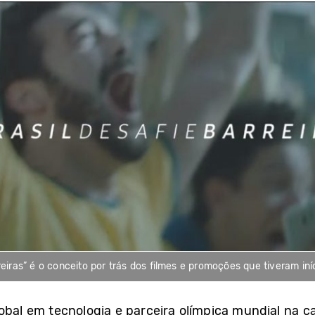
reiras” é o conceito por trás dos filmes e promoções que tiveram in
lobal em tecnologia e parceira olímpica mundial na 