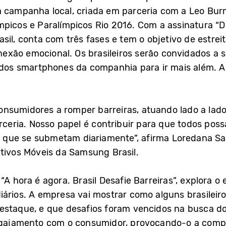
 campanha local, criada em parceria com a Leo Burn
mpicos e Paralímpicos Rio 2016. Com a assinatura “D
asil, conta com três fases e tem o objetivo de estre
xão emocional. Os brasileiros serão convidados a su
 dos smartphones da companhia para ir mais além. A
nsumidores a romper barreiras, atuando lado a lado
ria. Nosso papel é contribuir para que todos possa
que se submetam diariamente”, afirma Loredana Sarc
itivos Móveis da Samsung Brasil.
“A hora é agora. Brasil Desafie Barreiras”, explora 
iários. A empresa vai mostrar como alguns brasileir
estaque, e que desafios foram vencidos na busca do
ngajamento com o consumidor, provocando-o a compar