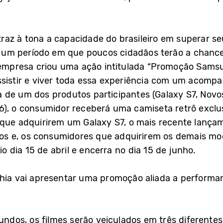
az à tona a capacidade do brasileiro em superar s
um período em que poucos cidadãos terão a chanc
a empresa criou uma ação intitulada “Promoção Sams
ssistir e viver toda essa experiência com um acomp
de um dos produtos participantes (Galaxy S7, Novos
6), o consumidor receberá uma camiseta retrô exclu
s que adquirirem um Galaxy S7, o mais recente lanç
s e, os consumidores que adquirirem os demais mo
io dia 15 de abril e encerra no dia 15 de junho.
nhia vai apresentar uma promoção aliada a performa
undos, os filmes serão veiculados em três diferente