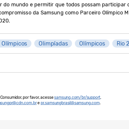
r do mundo e permitir que todos possam participar 
 compromisso da Samsung como Parceiro Olímpico Mu
020.
 Olímpicos
Olimpíadas
Olímpicos
Rio 
Consumidor, por favor, acesse
samsung.com/br/support
.
sungpr@cdn.com.br
e
pr.samsungbrasil@samsung.com
.