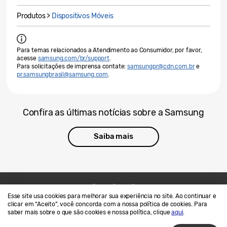
Produtos >
Dispositivos Móveis
Para temas relacionados a Atendimento ao Consumidor, por favor,
acesse
samsung.com/br/support
.
Para solicitações de imprensa contate:
samsungpr@cdn.com.br
e
pr.samsungbrasil@samsung.com
.
Confira as últimas notícias sobre a Samsung
Saiba mais
Esse site usa cookies para melhorar sua experiência no site. Ao continuar e
Contato
SAMSUNG.COM
clicar em “Aceito”, você concorda com a nossa política de cookies. Para
saber mais sobre o que são cookies e nossa política, clique
aqui
.
Termos de Uso
Privacidade e Cookies