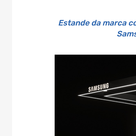
Estande da marca con
Sams