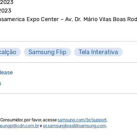
 2023
 2023
nsamerica Expo Center – Av. Dr. Mário Vilas Boas Ro
calção
Samsung Flip
Tela Interativa
lease
s
Consumidor, por favor, acesse
samsung.com/br/support
.
sungpr@cdn.com.br
e
pr.samsungbrasil@samsung.com
.