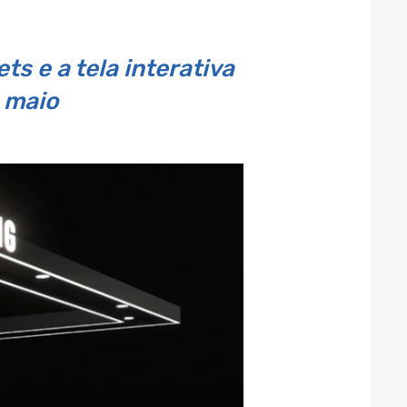
s e a tela interativa
 maio