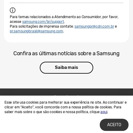
Para temas relacionados a Atendimento ao Consumidor, por favor,
acesse
samsung.com/br/support
.
Para solicitações de imprensa contate:
samsungpr@cdn.com.br
e
pr.samsungbrasil@samsung.com
.
Confira as últimas notícias sobre a Samsung
Saiba mais
Esse site usa cookies para melhorar sua experiência no site. Ao continuar e
Contato
SAMSUNG.COM
clicar em “Aceito”, você concorda com a nossa política de cookies. Para
saber mais sobre o que são cookies e nossa política, clique
aqui
.
Termos de Uso
Privacidade e Cookies
ACEITO