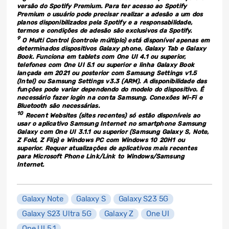
versão do Spotify Premium. Para ter acesso ao Spotify
Premium o usuário pode precisar realizar a adesão a um dos
planos disponibilizados pela Spotify e a responsabilidade,
termos e condições de adesão são exclusivos da Spotify.
9
O Multi Control (controle múltiplo) está disponível apenas em
determinados dispositivos Galaxy phone, Galaxy Tab e Galaxy
Book. Funciona em tablets com One UI 4.1 ou superior,
telefones com One UI 5.1 ou superior e linha Galaxy Book
lançada em 2021 ou posterior com Samsung Settings v1.5
(Intel) ou Samsung Settings v3.3 (ARM). A disponibilidade das
funções pode variar dependendo do modelo do dispositivo. É
necessário fazer login na conta Samsung. Conexões Wi-Fi e
Bluetooth são necessárias.
10
Recent Websites (sites recentes) só estão disponíveis ao
usar o aplicativo Samsung Internet no smartphone Samsung
Galaxy com One UI 3.1.1 ou superior (Samsung Galaxy S, Note,
Z Fold, Z Flip) e Windows PC com Windows 10 20H1 ou
superior. Requer atualizações de aplicativos mais recentes
para Microsoft Phone Link/Link to Windows/Samsung
Internet.
Galaxy Note
Galaxy S
Galaxy S23 5G
Galaxy S23 Ultra 5G
Galaxy Z
One UI
One UI 5.1