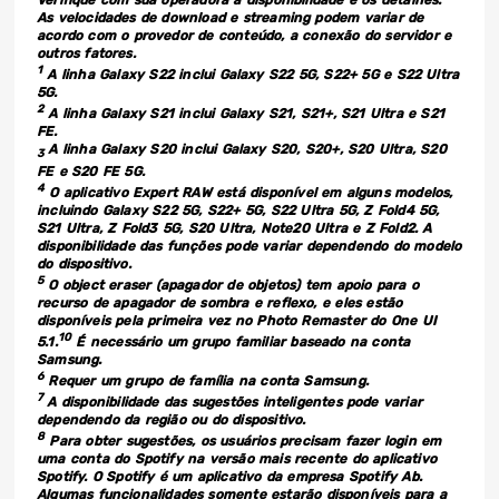
Verifique com sua operadora a disponibilidade e os detalhes.
As velocidades de download e streaming podem variar de
acordo com o provedor de conteúdo, a conexão do servidor e
outros fatores.
1
A linha Galaxy S22 inclui Galaxy S22 5G, S22+ 5G e S22 Ultra
5G.
2
A linha Galaxy S21 inclui Galaxy S21, S21+, S21 Ultra e S21
FE.
A linha Galaxy S20 inclui Galaxy S20, S20+, S20 Ultra, S20
3
FE e S20 FE 5G.
4
O aplicativo Expert RAW está disponível em alguns modelos,
incluindo Galaxy S22 5G, S22+ 5G, S22 Ultra 5G, Z Fold4 5G,
S21 Ultra, Z Fold3 5G, S20 Ultra, Note20 Ultra e Z Fold2. A
disponibilidade das funções pode variar dependendo do modelo
do dispositivo.
5
O object eraser (apagador de objetos) tem apoio para o
recurso de apagador de sombra e reflexo, e eles estão
disponíveis pela primeira vez no Photo Remaster do One UI
10
5.1.
É necessário um grupo familiar baseado na conta
Samsung.
6
Requer um grupo de família na conta Samsung.
7
A disponibilidade das sugestões inteligentes pode variar
dependendo da região ou do dispositivo.
8
Para obter sugestões, os usuários precisam fazer login em
uma conta do Spotify na versão mais recente do aplicativo
Spotify. O Spotify é um aplicativo da empresa Spotify Ab.
Algumas funcionalidades somente estarão disponíveis para a