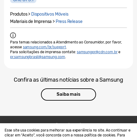
Produtos >
Dispositivos Móveis
Materiais de Imprensa >
Press Release
Para temas relacionados a Atendimento ao Consumidor, por favor,
acesse
samsung.com/br/support
.
Para solicitações de imprensa contate:
samsungpr@cdn.com.br
e
pr.samsungbrasil@samsung.com
.
Confira as últimas notícias sobre a Samsung
Saiba mais
Esse site usa cookies para melhorar sua experiência no site. Ao continuar e
Contato
SAMSUNG.COM
clicar em “Aceito”, você concorda com a nossa política de cookies. Para