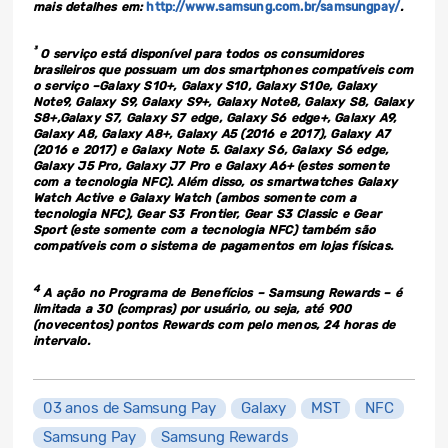
mais detalhes em:
http://www.samsung.com.br/samsungpay/
.
³
O serviço está disponível para todos os consumidores
brasileiros que possuam um dos smartphones compatíveis com
o serviço –Galaxy S10+, Galaxy S10, Galaxy S10e, Galaxy
Note9, Galaxy S9, Galaxy S9+, Galaxy Note8, Galaxy S8, Galaxy
S8+,Galaxy S7, Galaxy S7 edge, Galaxy S6 edge+, Galaxy A9,
Galaxy A8, Galaxy A8+, Galaxy A5 (2016 e 2017), Galaxy A7
(2016 e 2017) e Galaxy Note 5. Galaxy S6, Galaxy S6 edge,
Galaxy J5 Pro, Galaxy J7 Pro e Galaxy A6+ (estes somente
com a tecnologia NFC). Além disso, os smartwatches Galaxy
Watch Active e Galaxy Watch (ambos somente com a
tecnologia NFC), Gear S3 Frontier, Gear S3 Classic e Gear
Sport (este somente com a tecnologia NFC) também são
compatíveis com o sistema de pagamentos em lojas físicas.
4
A ação no Programa de Benefícios – Samsung Rewards – é
limitada a 30 (compras
) por usuário, ou seja, até 900
(novecentos) pontos Rewards com pelo menos, 24 horas de
intervalo.
03 anos de Samsung Pay
Galaxy
MST
NFC
Samsung Pay
Samsung Rewards