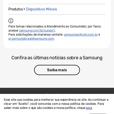
Produtos >
Dispositivos Móveis
Para temas relacionados a Atendimento ao Consumidor, por favor,
acesse
samsung.com/br/support
.
Para solicitações de imprensa contate:
samsungpr@cdn.com.br
e
pr.samsungbrasil@samsung.com
.
Confira as últimas notícias sobre a Samsung
Saiba mais
Esse site usa cookies para melhorar sua experiência no site. Ao continuar e
Contato
SAMSUNG.COM
clicar em “Aceito”, você concorda com a nossa política de cookies. Para
saber mais sobre o que são cookies e nossa política, clique
aqui
.
Termos de Uso
Privacidade e Cookies