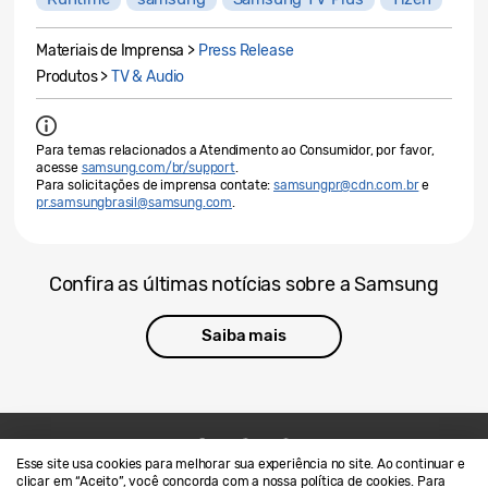
Materiais de Imprensa >
Press Release
Produtos >
TV & Audio
Para temas relacionados a Atendimento ao Consumidor, por favor,
acesse
samsung.com/br/support
.
Para solicitações de imprensa contate:
samsungpr@cdn.com.br
e
pr.samsungbrasil@samsung.com
.
Confira as últimas notícias sobre a Samsung
Saiba mais
Esse site usa cookies para melhorar sua experiência no site. Ao continuar e
Contato
SAMSUNG.COM
clicar em “Aceito”, você concorda com a nossa política de cookies. Para