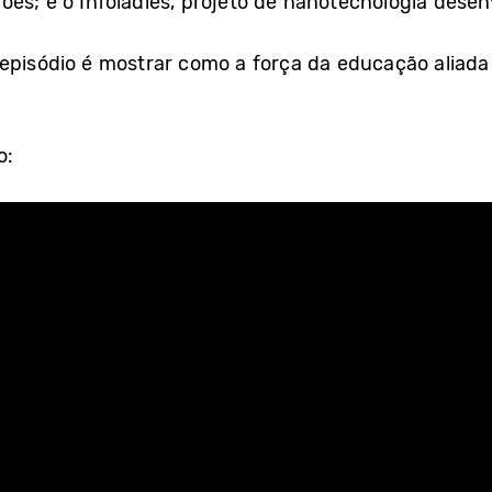
es; e o Infoladies, projeto de nanotecnologia desen
episódio é mostrar como a força da educação aliada
o: