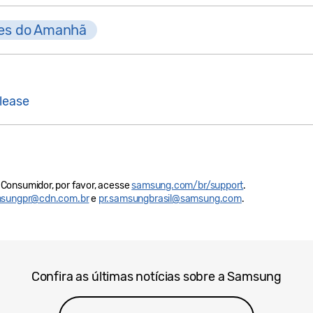
es do Amanhã
lease
Consumidor, por favor, acesse
samsung.com/br/support
.
sungpr@cdn.com.br
e
pr.samsungbrasil@samsung.com
.
Confira as últimas notícias sobre a Samsung