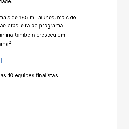
dade.
ais de 185 mil alunos, mais de
ção brasileira do programa
eminina também cresceu em
2
rama
.
l
s 10 equipes finalistas