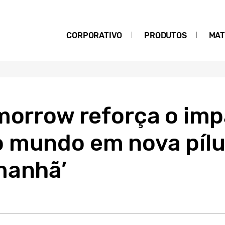
CORPORATIVO
PRODUTOS
MAT
omorrow reforça o im
 mundo em nova pílul
manhã’