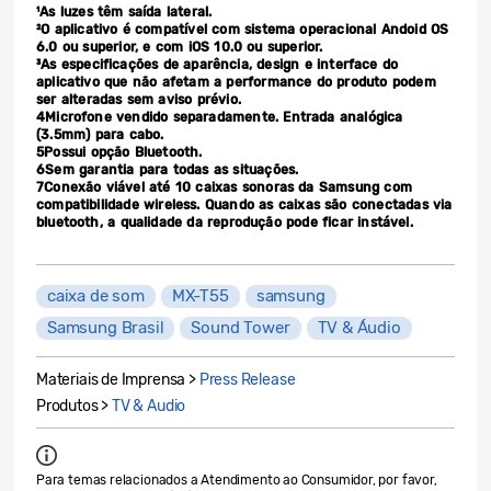
¹As luzes têm saída lateral.
²O aplicativo é compatível com sistema operacional Andoid OS
6.0 ou superior, e com iOS 10.0 ou superior.
³As especificações de aparência, design e interface do
aplicativo que não afetam a performance do produto podem
ser alteradas sem aviso prévio.
4Microfone vendido separadamente. Entrada analógica
(3.5mm) para cabo.
5Possui opção Bluetooth.
6Sem garantia para todas as situações.
7Conexão viável até 10 caixas sonoras da Samsung com
compatibilidade wireless. Quando as caixas são conectadas via
bluetooth, a qualidade da reprodução pode ficar instável.
caixa de som
MX-T55
samsung
Samsung Brasil
Sound Tower
TV & Áudio
Materiais de Imprensa >
Press Release
Produtos >
TV & Audio
Para temas relacionados a Atendimento ao Consumidor, por favor,