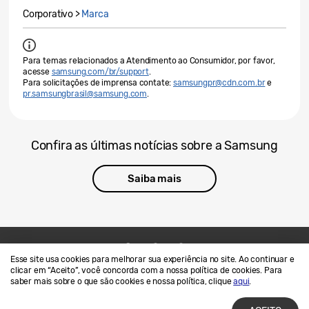
Corporativo >
Marca
Para temas relacionados a Atendimento ao Consumidor, por favor,
acesse
samsung.com/br/support
.
Para solicitações de imprensa contate:
samsungpr@cdn.com.br
e
pr.samsungbrasil@samsung.com
.
Confira as últimas notícias sobre a Samsung
Saiba mais
Esse site usa cookies para melhorar sua experiência no site. Ao continuar e
Contato
SAMSUNG.COM
clicar em “Aceito”, você concorda com a nossa política de cookies. Para
saber mais sobre o que são cookies e nossa política, clique
aqui
.
Termos de Uso
Privacidade e Cookies